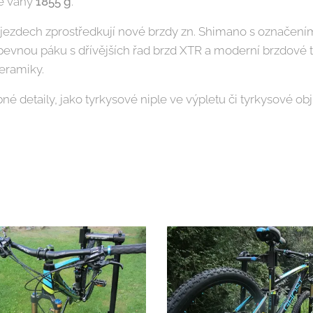
né váhy
1855 g
.
 sjezdech zprostředkují nové brzdy zn. Shimano s označení
pevnou páku s dřívějších řad brzd XTR a moderní brzdové
eramiky.
é detaily, jako tyrkysové niple ve výpletu či tyrkysové ob