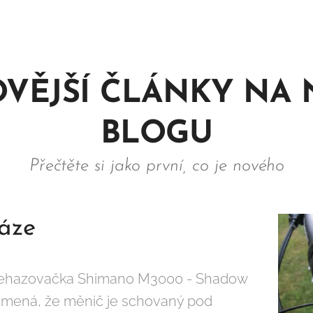
VĚJŠÍ ČLÁNKY NA
BLOGU
Přečtěte si jako první, co je nového
ráze
přehazovačka Shimano M3000 - Shadow
amená, že měnič je schovaný pod