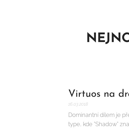
NEJNO
Virtuos na d
16.03.2018
Dominantní dílem je 
type, kde "Shadow" zn