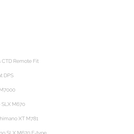
as CTD Remote Fit
at DPS
 M7000
o SLX M670
Shimano XT M781
no SLX M670 E-type